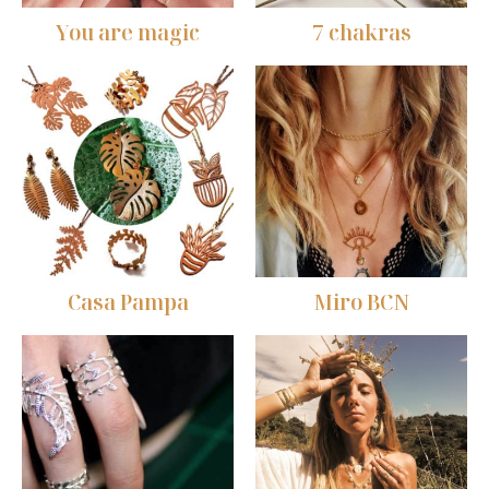
You are magic
7 chakras
Casa Pampa
Miro BCN