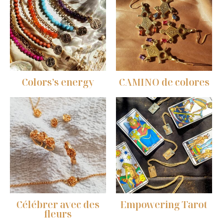
Colors’s energy
CAMINO de colores
Célébrer avec des
Empowering Tarot
fleurs