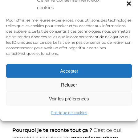
cookies
Pour offrir les meilleures expériences, nous utilisons des technologies
telles que les cookies pour stocker et/ou accéder aux informations
des appareils. Le fait de consentir à ces technologies nous permettra
de traiter des données telles que le comportement de navigation ou
les ID uniques sur ce site. Le fait de ne pas consentir ou de retirer son
LE POUVOIR DE
consentement peut avoir un effet négatif sur certaines
caractéristiques et fonctions.
L’INTENTION :
Accepter
Enrichie d’un mode de vie qui soutient de
manière holistique mon bien être, ma santé
Refuser
et mon épanouissement,
je réussie à me
Voir les préférences
soigner
. Néanmoins
j’ai encore tendance par
moment à m’oublier
, repartir dans mes vieux
Politique de cookies
schémas et m’épuiser.
Pourquoi je te raconte tout ça ?
C’est ce qui,
combiné à certaines de
mes valeurs phare