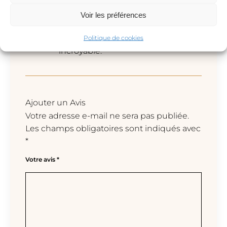
J’ai choisi de graver trois initiales,
Voir les préférences
je suis ravie du résultat! La
gravure est superbe et la bague
Politique de cookies
incroyable.
Ajouter un Avis
Votre adresse e-mail ne sera pas publiée.
Les champs obligatoires sont indiqués avec
*
Votre avis
*