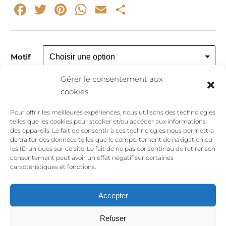
Facebook
Twitter
Pinterest
WhatsApp
Email
Partager
Motif
Gérer le consentement aux
cookies
quantité
Ajouter au panier
Pour offrir les meilleures expériences, nous utilisons des technologies
de
telles que les cookies pour stocker et/ou accéder aux informations
Bague
des appareils. Le fait de consentir à ces technologies nous permettra
de traiter des données telles que le comportement de navigation ou
martelée
les ID uniques sur ce site. Le fait de ne pas consentir ou de retirer son
gravure
consentement peut avoir un effet négatif sur certaines
personnalisable
caractéristiques et fonctions.
Avis
Accepter
Refuser
Enora
(client confirmé)
–
avril 20, 2024