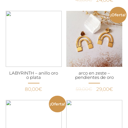
45,00
€
24,00
€
precio
precio
original
actual
¡Oferta!
era:
es:
45,00€.
24,00
LABYRINTH – anillo oro
arco en zeste –
o plata
pendientes de oro
El
El
80,00
€
59,00
€
29,00
€
precio
precio
original
actual
¡Oferta!
era:
es:
59,00€.
29,00€