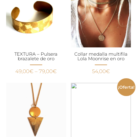
TEXTURA – Pulsera
Collar medalla multifila
brazalete de oro
Lola Moonrise en oro
49,00
€
–
79,00
€
54,00
€
¡Oferta!