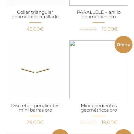
Collar triangular
PARALLELE – anillo
geométrico cepillado
geométrico oro
El
El
45,00
€
40,00
€
19,00
€
precio
precio
original
actual
¡Oferta!
era:
es:
40,00€.
19,00€
Discreto – pendientes
Mini pendientes
mini barras oro
geométricos oro
El
El
29,00
€
29,00
€
19,00
€
precio
precio