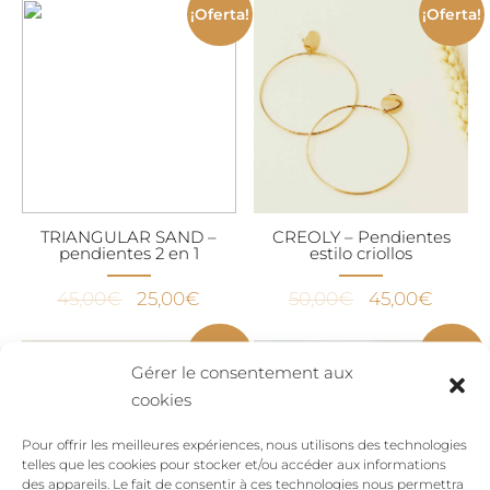
original
actual
¡Oferta!
¡Oferta!
era:
es:
29,00€.
19,00€
TRIANGULAR SAND –
CREOLY – Pendientes
pendientes 2 en 1
estilo criollos
El
El
El
El
45,00
€
25,00
€
50,00
€
45,00
€
precio
precio
precio
precio
original
actual
original
actual
¡Oferta!
¡Oferta!
Gérer le consentement aux
era:
es:
era:
es:
cookies
45,00€.
25,00€.
50,00€.
45,00
Pour offrir les meilleures expériences, nous utilisons des technologies
telles que les cookies pour stocker et/ou accéder aux informations
des appareils. Le fait de consentir à ces technologies nous permettra