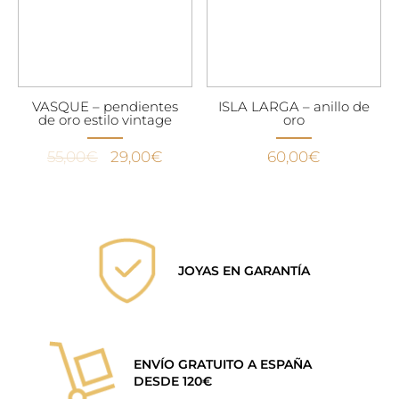
VASQUE – pendientes
ISLA LARGA – anillo de
de oro estilo vintage
oro
El
El
55,00
€
29,00
€
60,00
€
precio
precio
original
actual
era:
es:
55,00€.
29,00€.
JOYAS EN GARANTÍA
ENVÍO GRATUITO A ESPAÑA
DESDE 120€