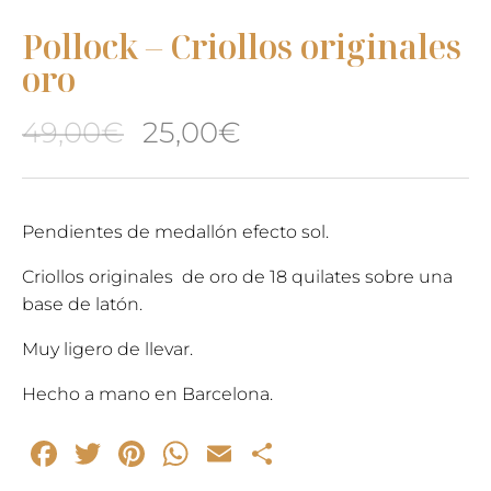
Pollock – Criollos originales
oro
El
El
49,00
€
25,00
€
precio
precio
original
actual
Pendientes de medallón efecto sol.
era:
es:
Criollos originales de oro de 18 quilates sobre una
base de latón.
49,00€.
25,00€.
Muy ligero de llevar.
Hecho a mano en Barcelona.
Facebook
Twitter
Pinterest
WhatsApp
Email
Compartir