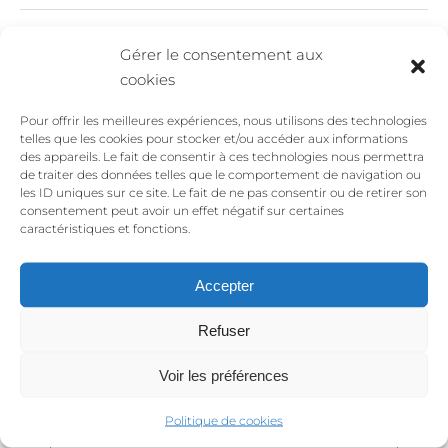
Sin existencias
Gérer le consentement aux
cookies
Pour offrir les meilleures expériences, nous utilisons des technologies
telles que les cookies pour stocker et/ou accéder aux informations
des appareils. Le fait de consentir à ces technologies nous permettra
Valoraciones
de traiter des données telles que le comportement de navigation ou
les ID uniques sur ce site. Le fait de ne pas consentir ou de retirer son
consentement peut avoir un effet négatif sur certaines
caractéristiques et fonctions.
No hay valoraciones aún.
Sé el primero en valorar “APERTURA – collar
Accepter
citrina oro”
Tu dirección de correo electrónico no será
Refuser
publicada.
Los campos obligatorios están
Voir les préférences
marcados con
*
Tu valoración
*
Politique de cookies