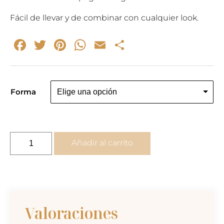
Fácil de llevar y de combinar con cualquier look.
Facebook
Twitter
Pinterest
WhatsApp
Email
Compartir
Forma
Mini
Añadir al carrito
pendientes
geométricos
oro
cantidad
Valoraciones