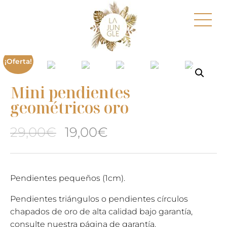
¡Oferta!
Mini pendientes
geométricos oro
El
El
29,00
€
19,00
€
precio
precio
original
actual
Pendientes pequeños (1cm).
era:
es:
Pendientes triángulos o pendientes círculos
chapados de oro de alta calidad bajo garantía,
29,00€.
19,00€.
consulte nuestra página de garantía.