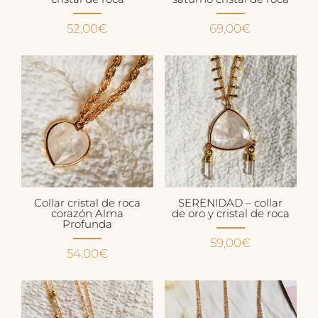
52,00
€
69,00
€
Collar cristal de roca
SERENIDAD – collar
corazón Alma
de oro y cristal de roca
Profunda
59,00
€
54,00
€