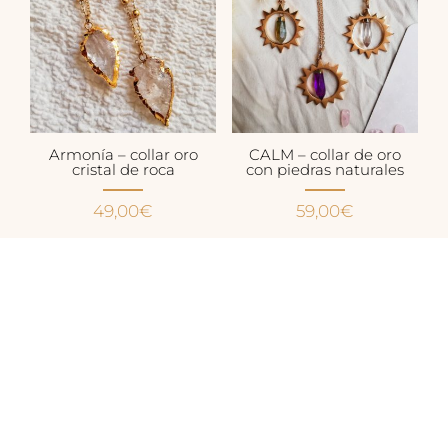
Armonía – collar oro
CALM – collar de oro
cristal de roca
con piedras naturales
49,00
€
59,00
€
Les bijoux en quartz rose