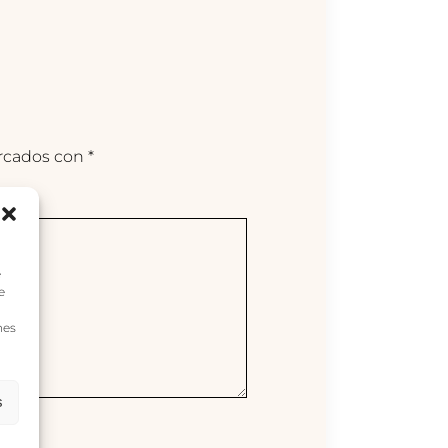
arcados con
*
e
e
nes
s