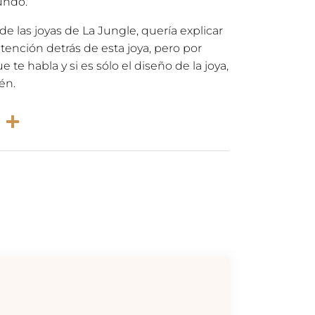
undo.
e las joyas de La Jungle, quería explicar
ntención detrás de esta joya, pero por
 te habla y si es sólo el diseño de la joya,
én.
rest
atsApp
Email
Compartir