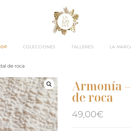
HOP
COLECCIONES
TALLERES
LA MARC
stal de roca
Armonía – 
de roca
49,00
€