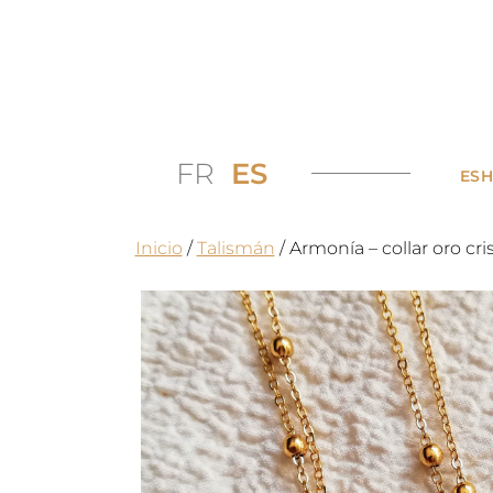
FR
ES
ES
Inicio
/
Talismán
/ Armonía – collar oro cri