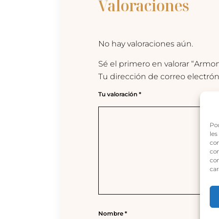
Valoraciones
No hay valoraciones aún.
Sé el primero en valorar “Armonía
Tu dirección de correo electrón
Tu valoración
*
Pou
les
con
com
con
car
Nombre
*