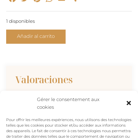
1 disponibles
SERENIDAD
Añadir al carrito
-
collar
de
oro
y
Valoraciones
cristal
de
roca
Gérer le consentement aux
No hay valoraciones aún.
cantidad
cookies
Sé el primero en valorar “SERENIDAD –
Pour offrir les meilleures expériences, nous utilisons des technologies
collar de oro y cristal de roca”
telles que les cookies pour stocker et/ou accéder aux informations
Tu dirección de correo electrónico no será
des appareils. Le fait de consentir à ces technologies nous permettra
publicada.
Los campos obligatorios están
de traiter des données telles que le comportement de navigation ou