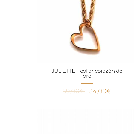
JULIETTE – collar corazón de
oro
El
El
59,00
€
34,00
€
precio
precio
original
actual
era:
es:
59,00€.
34,00€