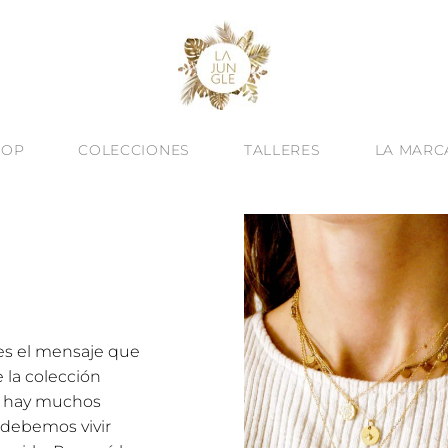
HOP
COLECCIONES
TALLERES
LA MARC
e es el mensaje que
 la colección
na hay muchos
debemos vivir