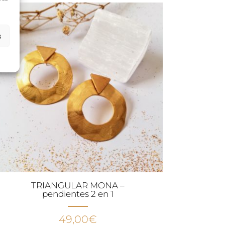
era:
es:
49,00€.
40,00€.
s
TRIANGULAR MONA –
pendientes 2 en 1
49,00
€