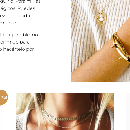
irlo. Para mí, las
mágicos. Puedes
tezca en cada
muleto.
tá disponible, no
conmigo para
 hacértelo por
rta!