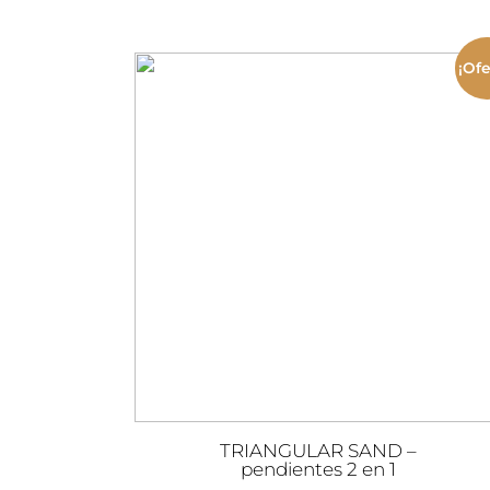
precio
precio
original
actual
era:
es:
¡Ofe
29,00€.
19,00€.
TRIANGULAR SAND –
pendientes 2 en 1