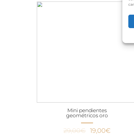
car
¡Ofe
Mini pendientes
geométricos oro
El
El
29,00
€
19,00
€