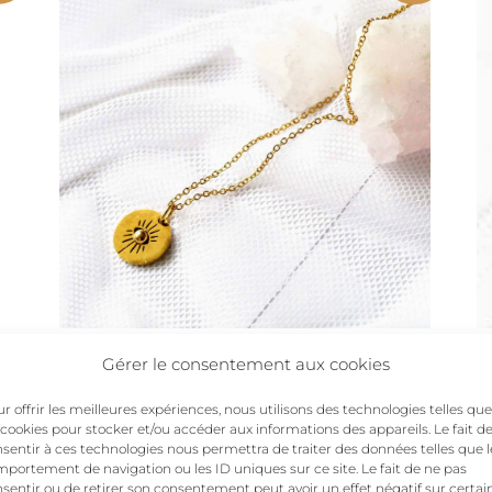
Collar EYES oro
Gérer le consentement aux cookies
El
El
45,00
€
39,00
€
r offrir les meilleures expériences, nous utilisons des technologies telles que
 cookies pour stocker et/ou accéder aux informations des appareils. Le fait d
precio
precio
sentir à ces technologies nous permettra de traiter des données telles que l
original
actual
portement de navigation ou les ID uniques sur ce site. Le fait de ne pas
sentir ou de retirer son consentement peut avoir un effet négatif sur certai