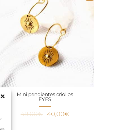
Mini pendientes criollos
EYES
El
El
49,00
€
40,00
€
e
e
precio
precio
original
actual
nes