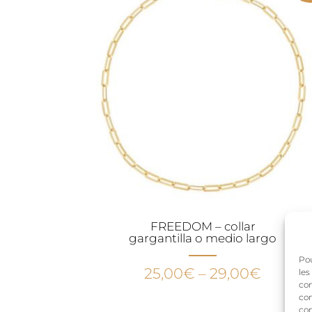
FREEDOM – collar
gargantilla o medio largo
Pou
25,00
€
–
29,00
€
les
con
com
con