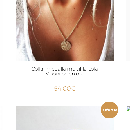
Collar medalla multifila Lola
Moonrise en oro
54,00
€
¡Oferta!
.