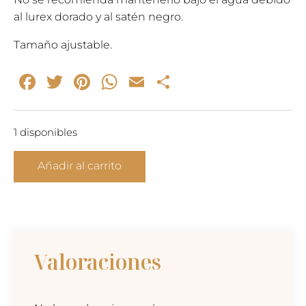
al lurex dorado y al satén negro.
Tamaño ajustable.
Facebook
Twitter
Pinterest
WhatsApp
Email
Compartir
1 disponibles
Satén
Añadir al carrito
-
pulsera
oro
y
negro
Valoraciones
cantidad