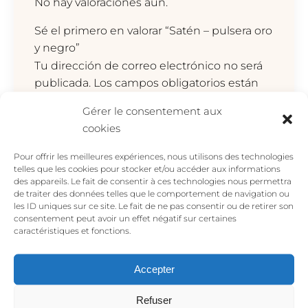
No hay valoraciones aún.
Sé el primero en valorar “Satén – pulsera oro
y negro”
Tu dirección de correo electrónico no será
publicada.
Los campos obligatorios están
marcados con
*
Gérer le consentement aux
Tu valoración
*
cookies
Pour offrir les meilleures expériences, nous utilisons des technologies
telles que les cookies pour stocker et/ou accéder aux informations
des appareils. Le fait de consentir à ces technologies nous permettra
de traiter des données telles que le comportement de navigation ou
les ID uniques sur ce site. Le fait de ne pas consentir ou de retirer son
consentement peut avoir un effet négatif sur certaines
caractéristiques et fonctions.
Accepter
Nombre
*
Refuser