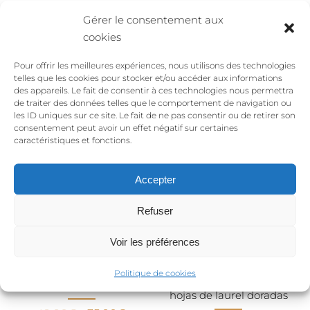
Gérer le consentement aux
cookies
Pour offrir les meilleures expériences, nous utilisons des technologies
LAS JOYAS DE LA
telles que les cookies pour stocker et/ou accéder aux informations
COLECCIÓN
des appareils. Le fait de consentir à ces technologies nous permettra
de traiter des données telles que le comportement de navigation ou
les ID uniques sur ce site. Le fait de ne pas consentir ou de retirer son
consentement peut avoir un effet négatif sur certaines
caractéristiques et fonctions.
¡Oferta!
Accepter
Refuser
Voir les préférences
Politique de cookies
SEAWEED – anillo oro
VEGETAL – collar de
hojas de laurel doradas