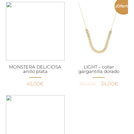
¡Oferta!
MONSTERA DELICIOSA
LIGHT – collar
anillo plata
gargantilla dorado
El
El
45,00
€
39,00
€
34,00
€
precio
precio
original
actual
era:
es:
39,00€.
34,00€