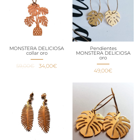
MONSTERA DELICIOSA
Pendientes
collar oro
MONSTERA DELICIOSA
oro
El
El
59,00
€
34,00
€
49,00
€
precio
precio
original
actual
era:
es:
59,00€.
34,00€.