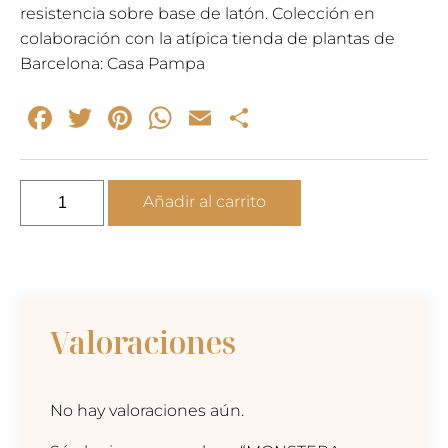
resistencia sobre base de latón. Colección en
colaboración con la atípica tienda de plantas de
Barcelona: Casa Pampa
Facebook
Twitter
Pinterest
WhatsApp
Email
Compartir
MONSTERA
Añadir al carrito
VARIEGATA
pendientes
oro
cantidad
Valoraciones
No hay valoraciones aún.