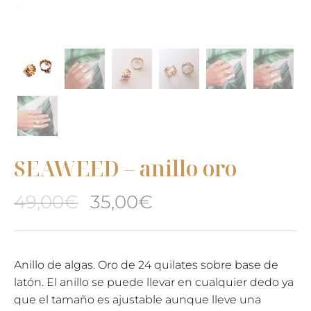
SEAWEED – anillo oro
El
El
49,00
€
35,00
€
precio
precio
original
actual
Anillo de algas. Oro de 24 quilates sobre base de
latón. El anillo se puede llevar en cualquier dedo ya
era:
es:
que el tamaño es ajustable aunque lleve una