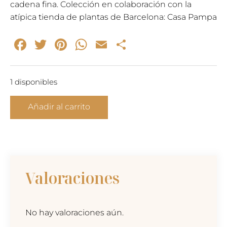
49,00€.
35,00€.
cadena fina. Colección en colaboración con la
atípica tienda de plantas de Barcelona: Casa Pampa
Facebook
Twitter
Pinterest
WhatsApp
Email
Compartir
1 disponibles
SEAWEED
Añadir al carrito
-
anillo
oro
cantidad
Valoraciones
No hay valoraciones aún.