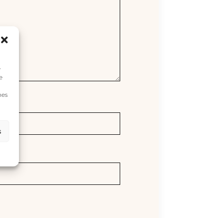
e
e
nes
s