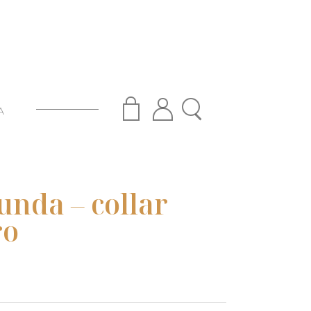
A
nda – collar
ro