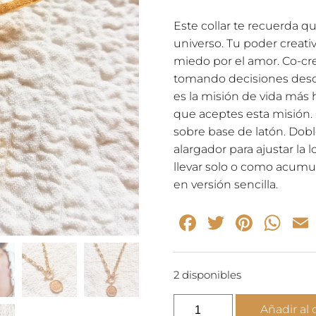
Este collar te recuerda qu
universo. Tu poder creativ
miedo por el amor. Co-cre
tomando decisiones desd
es la misión de vida más 
que aceptes esta misión. O
sobre base de latón. Doble
alargador para ajustar la l
llevar solo o como acumu
en versión sencilla.
Facebook
Twitter
Pinte
Wh
2 disponibles
Alma
Añadir al 