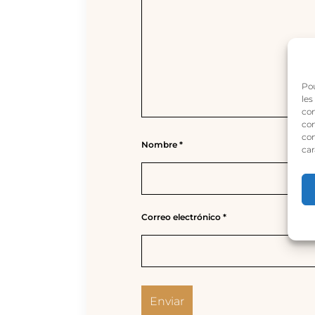
Pou
les
con
com
con
Nombre
*
car
Correo electrónico
*