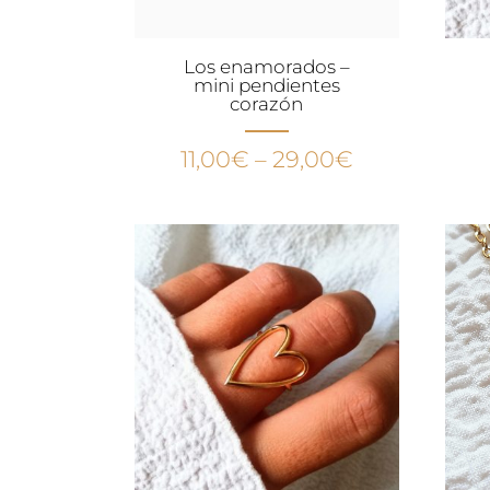
Los enamorados –
mini pendientes
corazón
11,00
€
–
29,00
€