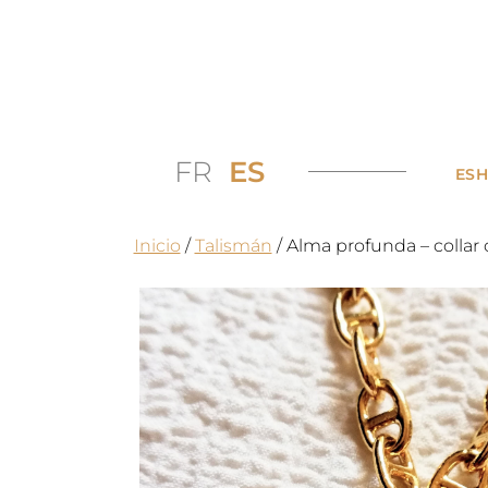
FR
ES
ES
Inicio
/
Talismán
/ Alma profunda – collar 