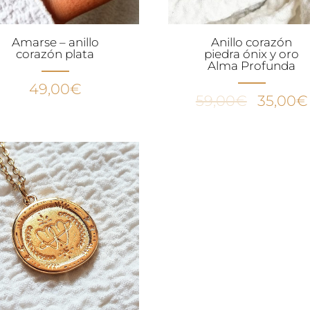
Amarse – anillo
Anillo corazón
corazón plata
piedra ónix y oro
Alma Profunda
49,00
€
El
59,00
€
35,00
€
precio
original
era:
59,00€