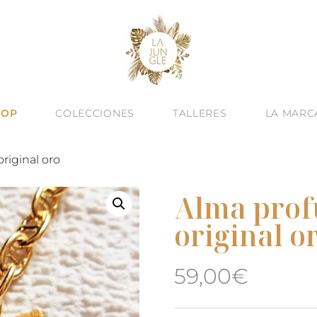
HOP
COLECCIONES
TALLERES
LA MARC
original oro
Alma profu
original o
59,00
€