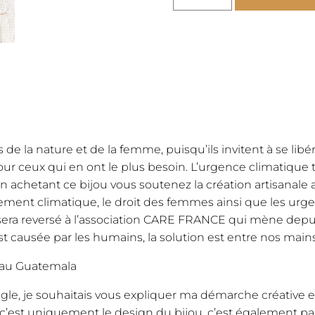
profunda
-
collar
original
oro
cantidad
 de la nature et de la femme, puisqu’ils invitent à se libé
ur ceux qui en ont le plus besoin. L’urgence climatique 
n achetant ce bijou vous soutenez la création artisanale 
fement climatique, le droit des femmes ainsi que les urg
 sera reversé à l’association CARE FRANCE qui mène depu
 est causée par les humains, la solution est entre nos mains
 au Guatemala
 je souhaitais vous expliquer ma démarche créative et l
i c’est uniquement le design du bijou, c’est également pa