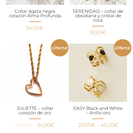
Collar ágata negra
SERENIDAD – collar de
corazón Alma Profunda
obsidiana y cristal de
roca
54,00
€
59,00
€
¡Oferta!
¡Oferta!
JULIETTE – collar
EASY Black and White
corazón de oro
– Anillo oro
El
El
59,00
€
34,00
€
29,00
€
–
45,00
€
precio
precio