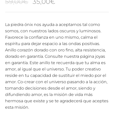
El
El
59,00
€
35,00
€
precio
precio
original
actual
La piedra ónix nos ayuda a aceptarnos tal como
somos, con nuestros lados oscuros y luminosos.
era:
es:
Favorece la confianza en uno mismo, calma el
59,00€.
35,00€.
espíritu para dejar espacio a las ondas positivas.
Anillo corazón dorado con oro fino, alta resistencia,
dorado en garantía. Consulte nuestra página joyas
en garantía. Este anillo te recuerda que tu alma es
amor, al igual que el universo. Tu poder creativo
reside en tu capacidad de sustituir el miedo por el
amor. Co-crear con el universo pasando a la acción,
tomando decisiones desde el amor, siendo y
difundiendo amor, es la misión de vida más
hermosa que existe y se te agradecerá que aceptes
esta misión.