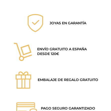
original
actual
era:
es:
59,00€.
34,00€.
JOYAS EN GARANTÍA
ENVÍO GRATUITO A ESPAÑA
DESDE 120€
EMBALAJE DE REGALO GRATUITO
PAGO SEGURO GARANTIZADO