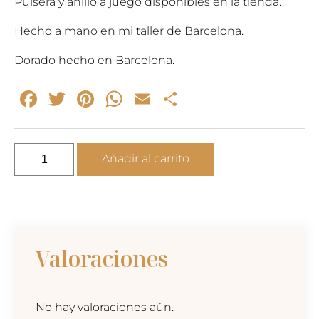
Pulsera y anillo a juego disponibles en la tienda.
Hecho a mano en mi taller de Barcelona.
Dorado hecho en Barcelona.
Facebook
Twitter
Pinterest
WhatsApp
Email
Compartir
RIZZO
Añadir al carrito
-
collar
de
cadena
de
Valoraciones
oro
cantidad
No hay valoraciones aún.