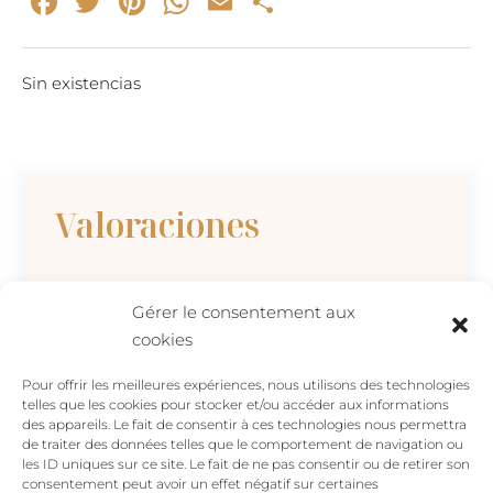
Facebook
Twitter
Pinterest
WhatsApp
Email
Compartir
Sin existencias
Valoraciones
No hay valoraciones aún.
Gérer le consentement aux
cookies
Sé el primero en valorar “YIN – pulsera oro”
Tu dirección de correo electrónico no será
Pour offrir les meilleures expériences, nous utilisons des technologies
publicada.
Los campos obligatorios están
telles que les cookies pour stocker et/ou accéder aux informations
des appareils. Le fait de consentir à ces technologies nous permettra
marcados con
*
de traiter des données telles que le comportement de navigation ou
les ID uniques sur ce site. Le fait de ne pas consentir ou de retirer son
Tu valoración
*
consentement peut avoir un effet négatif sur certaines