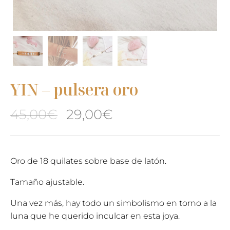
YIN – pulsera oro
El
El
45,00
€
29,00
€
precio
precio
original
actual
Oro de 18 quilates sobre base de latón.
era:
es:
Tamaño ajustable.
45,00€.
29,00€.
Una vez más, hay todo un simbolismo en torno a la
luna que he querido inculcar en esta joya.