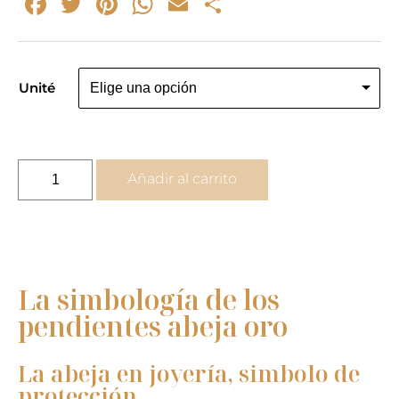
Facebook
Twitter
Pinterest
WhatsApp
Email
Compartir
Unité
Pendientes
Añadir al carrito
abejas
oro
-
simbolo
de
La simbología de los
protección
pendientes abeja oro
cantidad
La abeja en joyería, simbolo de
protección