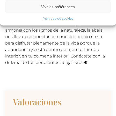
Voir les préférences
Los pendientes abejas oro tambien llevan como
símbolo de protección, la dulzura de vivir y de la
Politique de cookies
curación a través de su miel dulce y preciosa. En
armonía con los ritmos de la naturaleza, la abeja
nos lleva a reconectar con nuestro propio ritmo
para disfrutar plenamente de la vida porque la
abundancia ya está dentro de ti, en tu mundo
interior, en tu colmena interior. ¡Conéctate con la
dulzura de tus pendientes abejas oro! 🐝
Valoraciones