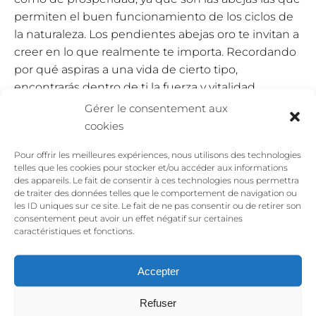
permiten el buen funcionamiento de los ciclos de
la naturaleza. Los pendientes abejas oro te invitan a
creer en lo que realmente te importa. Recordando
por qué aspiras a una vida de cierto tipo,
encontrarás dentro de ti la fuerza y vitalidad
necesarias para avanzar con perseverancia hacia lo
Gérer le consentement aux
que te hace vibrar. Los pendientes abejas oro
cookies
pueden brindarte confianza y seguridad. Pueden
Pour offrir les meilleures expériences, nous utilisons des technologies
ser un talismán de apoyo ante las tareas más
telles que les cookies pour stocker et/ou accéder aux informations
difíciles.
des appareils. Le fait de consentir à ces technologies nous permettra
de traiter des données telles que le comportement de navigation ou
Finalmente, el color dorado de los pendientes
les ID uniques sur ce site. Le fait de ne pas consentir ou de retirer son
consentement peut avoir un effet négatif sur certaines
abejas oro también significa abundancia,
caractéristiques et fonctions.
prosperidad, éxito y espiritualidad.
Los pendientes abejas oro,
Accepter
símbolo de dulzura hacia ti
Refuser
mismo