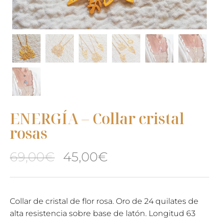
ENERGÍA – Collar cristal
rosas
El
El
69,00
€
45,00
€
precio
precio
original
actual
Collar de cristal de flor rosa. Oro de 24 quilates de
alta resistencia sobre base de latón. Longitud 63
era:
es: