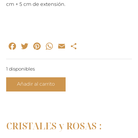
cm + 5 cm de extensión.
69,00€.
45,00€.
Facebook
Twitter
Pinterest
WhatsApp
Email
Compartir
1 disponibles
ENERGÍA
Añadir al carrito
-
Collar
cristal
rosas
cantidad
CRISTALES y ROSAS :