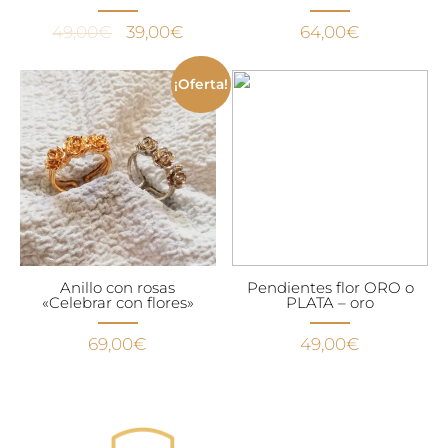
El
El
49,00
€
39,00
€
64,00
€
precio
precio
original
actual
¡Oferta!
era:
es:
49,00€.
39,00€.
Anillo con rosas
Pendientes flor ORO o
«Celebrar con flores»
PLATA – oro
69,00
€
49,00
€