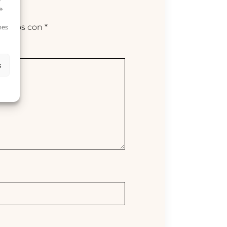
e
arcados con
*
nes
s