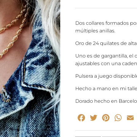
prec
origi
Dos collares formados po
múltiples anillas.
era:
Oro de 24 quilates de alt
94,0
Uno es de gargantilla, el
ajustables con una caden
Pulsera a juego disponible
Hecho a mano en mi talle
Dorado hecho en Barcelo
Facebook
Twitter
Pinte
Wh