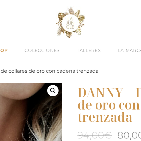
HOP
COLECCIONES
TALLERES
LA MARC
de collares de oro con cadena trenzada
DANNY – D
de oro co
trenzada
El
94,00
€
80,0