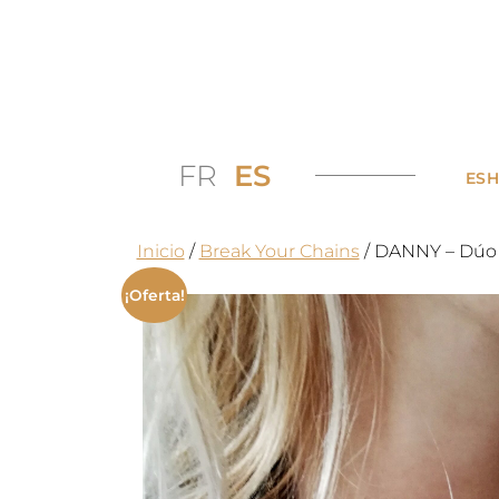
FR
ES
ES
Inicio
/
Break Your Chains
/ DANNY – Dúo 
¡Oferta!