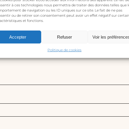
sentir à ces technologies nous permettra de traiter des données telles que l
Y – Dúo de collares de oro con cadena trenzada”
portement de navigation ou les ID uniques sur ce site. Le fait de ne pas
ico no será publicada.
Los campos obligatorios están m
sentir ou de retirer son consentement peut avoir un effet négatif sur certai
actéristiques et fonctions.
Accepter
Refuser
Voir les préférence
Politique de cookies