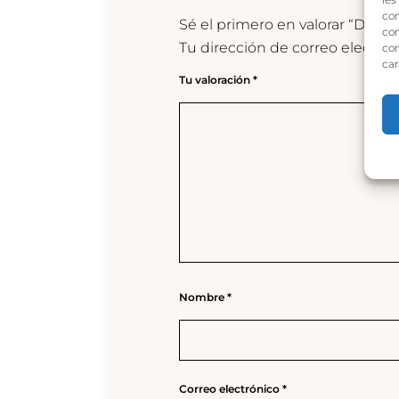
con
Sé el primero en valorar “DANN
com
Tu dirección de correo electrón
con
car
Tu valoración
*
Nombre
*
Correo electrónico
*