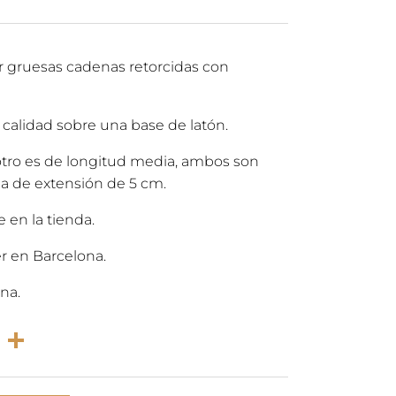
io
precio
nal
actual
r gruesas cadenas retorcidas con
es:
a calidad sobre una base de latón.
0€.
80,00€.
 otro es de longitud media, ambos son
a de extensión de 5 cm.
 en la tienda.
r en Barcelona.
na.
rest
atsApp
Email
Compartir