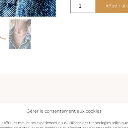
DANNY
Añadir al 
-
Dúo
de
collares
de
oro
con
cadena
trenzada
cantidad
Gérer le consentement aux cookies
r offrir les meilleures expériences, nous utilisons des technologies telles que
 cookies pour stocker et/ou accéder aux informations des appareils. Le fait d