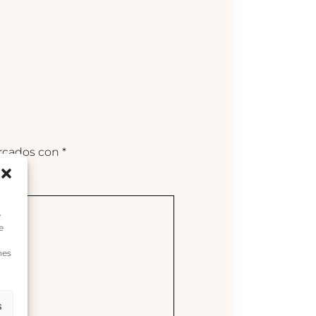
arcados con
*
e
e
nes
s