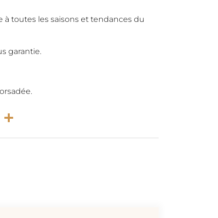
e à toutes les saisons et tendances du
s garantie.
torsadée.
rest
atsApp
Email
Compartir