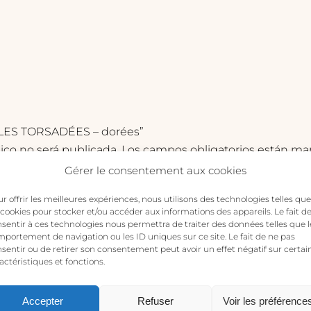
ÉOLES TORSADÉES – dorées”
ico no será publicada.
Los campos obligatorios están m
Gérer le consentement aux cookies
r offrir les meilleures expériences, nous utilisons des technologies telles que
 cookies pour stocker et/ou accéder aux informations des appareils. Le fait d
sentir à ces technologies nous permettra de traiter des données telles que l
portement de navigation ou les ID uniques sur ce site. Le fait de ne pas
sentir ou de retirer son consentement peut avoir un effet négatif sur certai
actéristiques et fonctions.
Accepter
Refuser
Voir les préférence