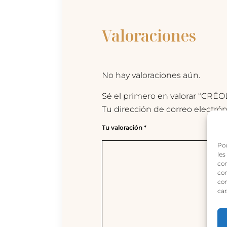
Valoraciones
No hay valoraciones aún.
Sé el primero en valorar “CR
Tu dirección de correo electrón
Tu valoración
*
Pou
les
con
com
con
car