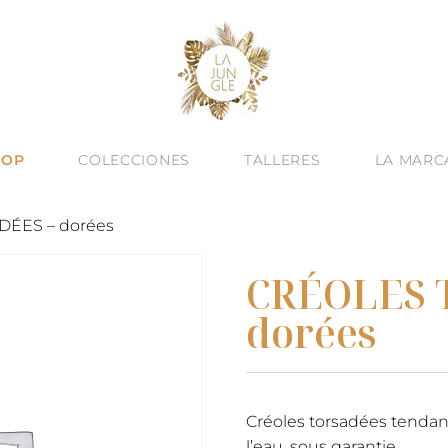
HOP
COLECCIONES
TALLERES
LA MARC
ÉES – dorées
CRÉOLES 
dorées
Créoles torsadées tendanc
l’eau, sous garantie.