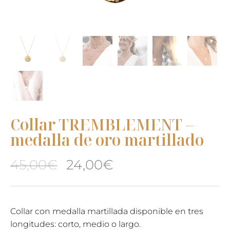
Collar TREMBLEMENT –
medalla de oro martillado
El
El
45,00
€
24,00
€
precio
precio
original
actual
Collar con medalla martillada disponible en tres
longitudes: corto, medio o largo.
era:
es: