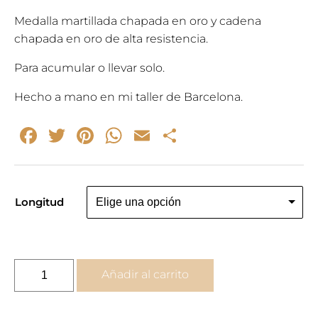
Medalla martillada chapada en oro y cadena
45,00€.
24,00€.
chapada en oro de alta resistencia.
Para acumular o llevar solo.
Hecho a mano en mi taller de Barcelona.
Facebook
Twitter
Pinterest
WhatsApp
Email
Compartir
Longitud
Collar
Añadir al carrito
TREMBLEMENT
-