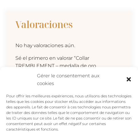
medalla
de
oro
Valoraciones
martillado
cantidad
No hay valoraciones aún.
Sé el primero en valorar “Collar
TREMBLEMENT – medalla de oro
martillado”
Gérer le consentement aux
Tu dirección de correo electrónico no será
cookies
publicada.
Los campos obligatorios están
Pour offrir les meilleures expériences, nous utilisons des technologies
marcados con
*
telles que les cookies pour stocker et/ou accéder aux informations
des appareils. Le fait de consentir à ces technologies nous permettra
Tu valoración
*
de traiter des données telles que le comportement de navigation ou
les ID uniques sur ce site. Le fait de ne pas consentir ou de retirer son
consentement peut avoir un effet négatif sur certaines
caractéristiques et fonctions.