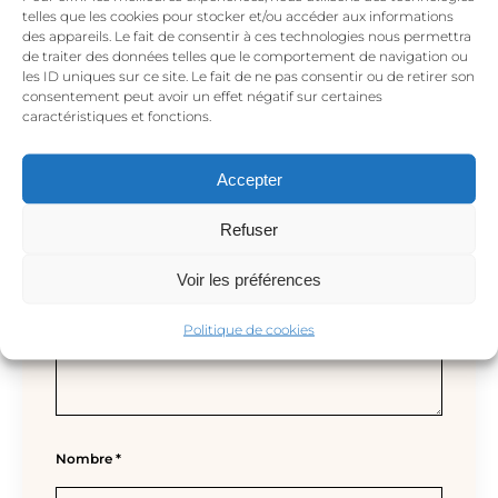
telles que les cookies pour stocker et/ou accéder aux informations
Sé el primero en valorar “CHAKRA DEL
des appareils. Le fait de consentir à ces technologies nous permettra
de traiter des données telles que le comportement de navigation ou
TERCER OJO – collar de oro”
les ID uniques sur ce site. Le fait de ne pas consentir ou de retirer son
Tu dirección de correo electrónico no será
consentement peut avoir un effet négatif sur certaines
caractéristiques et fonctions.
publicada.
Los campos obligatorios están
marcados con
*
Accepter
Tu valoración
*
Refuser
Voir les préférences
Politique de cookies
Nombre
*