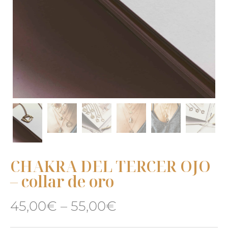
CHAKRA DEL TERCER OJO
– collar de oro
45,00
€
–
55,00
€