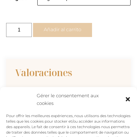
CHAKRA
Añadir al carrito
SOLAR
-
collar
de
oro
Valoraciones
cantidad
No hay valoraciones aún.
Gérer le consentement aux
cookies
Sé el primero en valorar “CHAKRA SOLAR –
collar de oro”
Pour offrir les meilleures expériences, nous utilisons des technologies
Tu dirección de correo electrónico no será
telles que les cookies pour stocker et/ou accéder aux informations
des appareils. Le fait de consentir à ces technologies nous permettra
publicada.
Los campos obligatorios están
de traiter des données telles que le comportement de navigation ou
marcados con
*