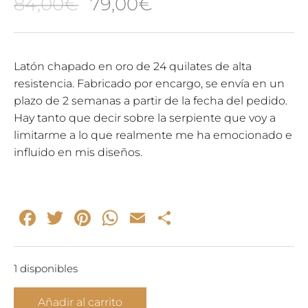
El
El
84,00
€
79,00
€
precio
precio
original
actual
Latón chapado en oro de 24 quilates de alta
resistencia. Fabricado por encargo, se envía en un
era:
es:
plazo de 2 semanas a partir de la fecha del pedido.
84,00€.
79,00€.
Hay tanto que decir sobre la serpiente que voy a
limitarme a lo que realmente me ha emocionado e
influido en mis diseños.
Facebook
Twitter
Pinterest
WhatsApp
Email
Compartir
1 disponibles
Divina
Añadir al carrito