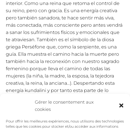
interior. Como una reina que retoma el control de
su reino, pero con gracia. Es una energía creativa
pero también sanadora, te hace sentir más viva,
más conectada, más consciente pero antes vendrá
a sanar los sufrimientos físicos y emocionales que
te atraviesan. También es el símbolo de la diosa
griega Perséfone que, como la serpiente, es una
guía. Ella muestra el camino hacia la muerte pero
también hacia la reconexión con nuestro sagrado
femenino porque lleva el camino de todas las
mujeres (la niña, la madre, la esposa, la tejedora
creativa, la reina, la anciana…). Despertando esta
energía kundalini y por tanto esta parte de lo
sagrado femenino que duerme en nosotras, más
Gérer le consentement aux
concretamente dejándonos guiar hacia lo que
cookies
realmente somos, podremos entonces brillar con
mil luces, acceder a nuestro poder creativo, a la
Pour offrir les meilleures expériences, nous utilisons des technologies
alegría profunda y a nuestra invencibilidad. Dentro
telles que les cookies pour stocker et/ou accéder aux informations