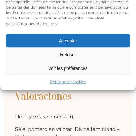
des appareils. Le fait de consentir à ces technologies nous permettra
de la serpiente he añadido muchos pequeños
de traiter des données telles que le comportement de navigation ou
elementos con fuertes significados también, como
les ID uniques sur ce site. Le fait de ne pas consentir ou de retirer son
consentement peut avoir un effet négatif sur certaines
el ciclo lunar, la estrella, la naturaleza… Como con
caractéristiques et fonctions.
todas las joyas de esta colección he querido
explicar mi proceso creativo pero por supuesto sólo
Accepter
coge lo que te habla y si es sólo el diseño de la joya,
también está perfecto.
Refuser
Voir les préférences
Politique de cookies
Valoraciones
No hay valoraciones aún.
Sé el primero en valorar “Divina feminidad –