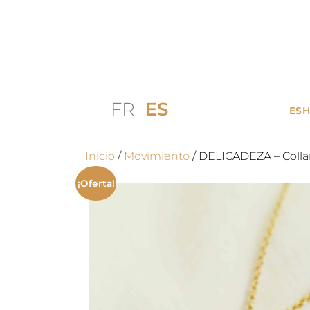
FR
ES
ES
Inicio
/
Movimiento
/ DELICADEZA – Colla
¡Oferta!