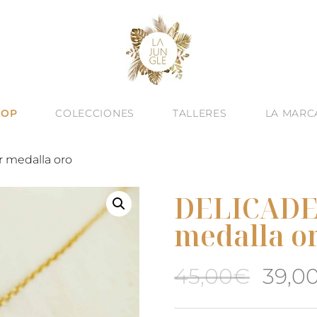
HOP
COLECCIONES
TALLERES
LA MARC
r medalla oro
DELICADEZ
medalla o
El
45,00
€
39,0
prec