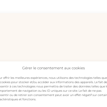
medalla
oro
cantidad
CADEZA – Collar medalla oro”
Gérer le consentement aux cookies
ico no será publicada.
Los campos obligatorios están m
r offrir les meilleures expériences, nous utilisons des technologies telles que
 cookies pour stocker et/ou accéder aux informations des appareils. Le fait d
sentir à ces technologies nous permettra de traiter des données telles que l
portement de navigation ou les ID uniques sur ce site. Le fait de ne pas
sentir ou de retirer son consentement peut avoir un effet négatif sur certai
actéristiques et fonctions.