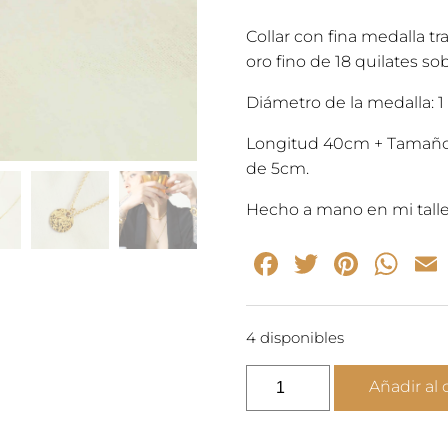
origi
Collar con fina medalla tr
oro fino de 18 quilates so
era:
Diámetro de la medalla: 
45,0
Longitud 40cm + Tamaño 
de 5cm.
Hecho a mano en mi talle
Facebook
Twitter
Pinte
Wh
4 disponibles
DELICADEZA
Añadir al 
-
Collar