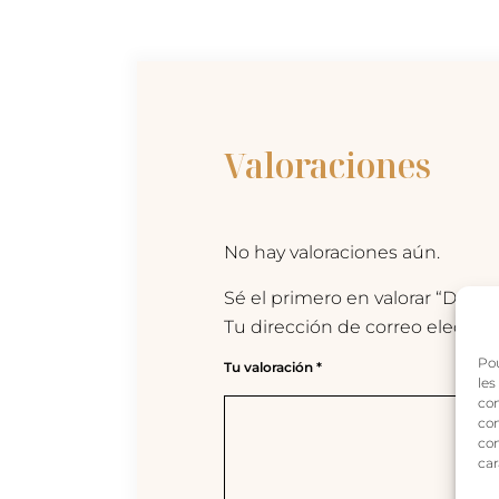
Valoraciones
No hay valoraciones aún.
Sé el primero en valorar “DELI
Tu dirección de correo electrón
Pou
Tu valoración
*
les
con
com
con
car