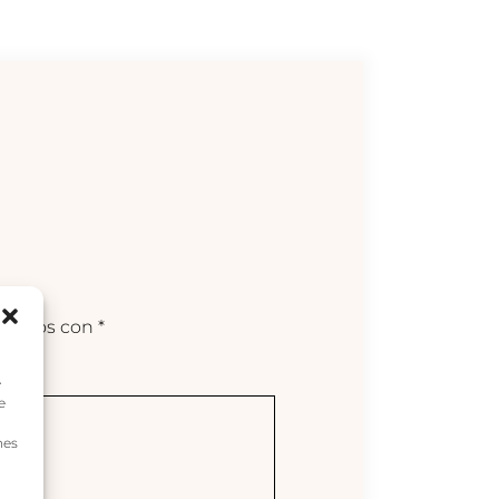
arcados con
*
e
e
nes