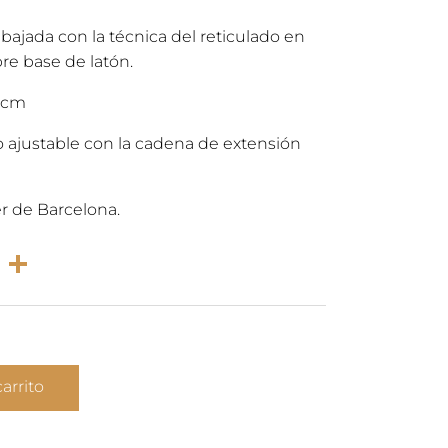
nal
actual
abajada con la técnica del reticulado en
bre base de latón.
es:
1 cm
0€.
39,00€.
ajustable con la cadena de extensión
r de Barcelona.
rest
atsApp
Email
Compartir
carrito