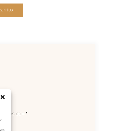
carrito
arcados con
*
e
e
nes