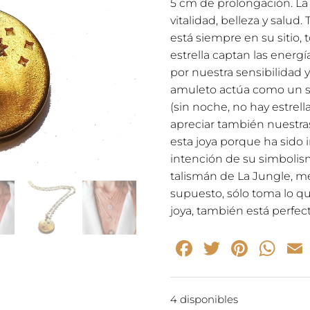
5 cm de prolongación. La
vitalidad, belleza y salud
está siempre en su sitio, 
estrella captan las energía
por nuestra sensibilidad 
amuleto actúa como un su
(sin noche, no hay estrella
apreciar también nuestra
esta joya porque ha sido
intención de su simboli
talismán de La Jungle, m
supuesto, sólo toma lo que
joya, también está perfect
Facebook
Twitter
Pinte
Wh
4 disponibles