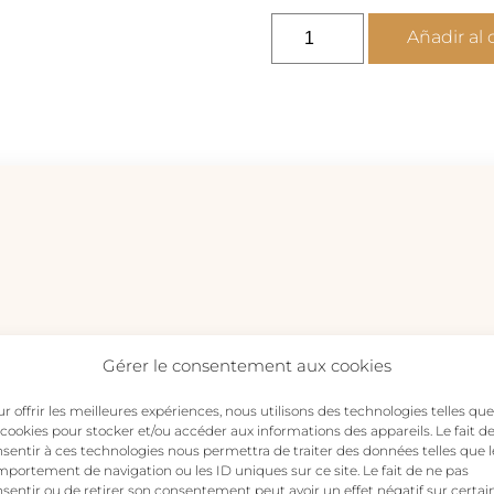
Collar
Añadir al 
estrellas
en
el
universo
-
oro
y
circonitas
cantidad
Gérer le consentement aux cookies
estrellas en el universo – oro y circonitas”
r offrir les meilleures expériences, nous utilisons des technologies telles que
ico no será publicada.
Los campos obligatorios están m
 cookies pour stocker et/ou accéder aux informations des appareils. Le fait d
sentir à ces technologies nous permettra de traiter des données telles que l
portement de navigation ou les ID uniques sur ce site. Le fait de ne pas
sentir ou de retirer son consentement peut avoir un effet négatif sur certai