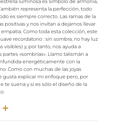
 estrella luminosa es símbolo de armonía,
. También representa la perfección, todo
todo es siempre correcto. Las ramas de la
s positivas y nos invitan a dejarnos llevar
y empatía. Como toda esta colección, este
ave recordatorio : sin sombra, no hay luz
s visibles) y, por tanto, nos ayuda a
s partes «sombrías». Llamo talismán a
 infundida energéticamente con la
smo. Como con muchas de las joyas
e gusta explicar mi enfoque pero, por
 te suena y si es sólo el diseño de la
o.
rest
atsApp
Email
Compartir