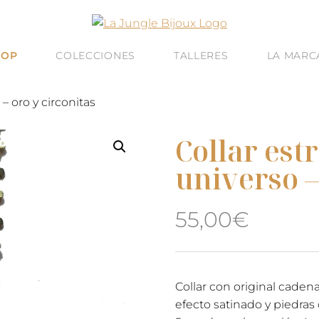
HOP
COLECCIONES
TALLERES
LA MARC
 – oro y circonitas
Collar estr
universo –
55,00
€
Collar con original cade
efecto satinado y piedras