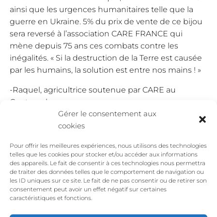
ainsi que les urgences humanitaires telle que la
guerre en Ukraine. 5% du prix de vente de ce bijou
sera reversé à l’association CARE FRANCE qui
mène depuis 75 ans ces combats contre les
inégalités. « Si la destruction de la Terre est causée
par les humains, la solution est entre nos mains ! »
-Raquel, agricultrice soutenue par CARE au
Guatemala
Gérer le consentement aux
Comme pour beaucoup de bijoux La Jungle, je
cookies
souhaitais vous expliquer ma démarche créative et
l’intention derrière ce bijou mais bien sûr ne
Pour offrir les meilleures expériences, nous utilisons des technologies
telles que les cookies pour stocker et/ou accéder aux informations
prenez que ce qui vous parle et si c’est
des appareils. Le fait de consentir à ces technologies nous permettra
uniquement le design du bijou, c’est également
de traiter des données telles que le comportement de navigation ou
les ID uniques sur ce site. Le fait de ne pas consentir ou de retirer son
parfait comme cela.
consentement peut avoir un effet négatif sur certaines
caractéristiques et fonctions.