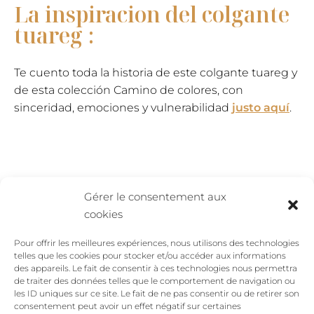
La inspiracion del colgante
tuareg :
Te cuento toda la historia de este colgante tuareg y
de esta colección Camino de colores, con
sinceridad, emociones y vulnerabilidad
justo aquí
.
Gérer le consentement aux
Valoraciones
cookies
Pour offrir les meilleures expériences, nous utilisons des technologies
telles que les cookies pour stocker et/ou accéder aux informations
No hay valoraciones aún.
des appareils. Le fait de consentir à ces technologies nous permettra
de traiter des données telles que le comportement de navigation ou
Sé el primero en valorar “Colgante Tuareg –
les ID uniques sur ce site. Le fait de ne pas consentir ou de retirer son
consentement peut avoir un effet négatif sur certaines
collar largo”