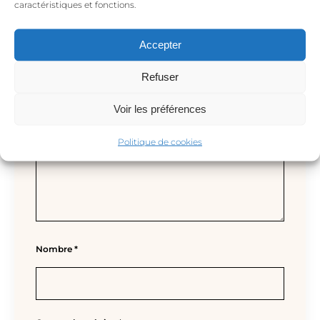
caractéristiques et fonctions.
Tu dirección de correo electrónico no será
publicada.
Los campos obligatorios están
Accepter
marcados con
*
Tu valoración
*
Refuser
Voir les préférences
Politique de cookies
Nombre
*