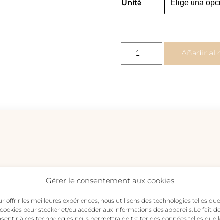
Unité
pendientes
Añadir al 
diosa
concha
-
mini
pendientes
par
o
unidad
cantidad
Gérer le consentement aux cookies
r offrir les meilleures expériences, nous utilisons des technologies telles que
 cookies pour stocker et/ou accéder aux informations des appareils. Le fait d
ientes diosa concha – mini pendientes par o unidad”
sentir à ces technologies nous permettra de traiter des données telles que l