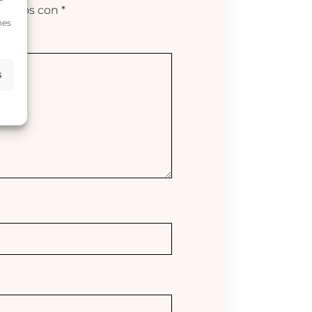
arcados con
*
nes
s