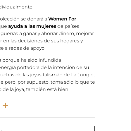
dividualmente.
 colección se donará a
Women For
 que
ayuda a las mujeres
de países
 guerras a ganar y ahorrar dinero, mejorar
uir en las decisiones de sus hogares y
e a redes de apoyo.
a porque ha sido infundida
nergía portadora de la intención de su
has de las joyas talismán de La Jungle,
e pero, por supuesto, toma sólo lo que te
o de la joya, también está bien.
rest
atsApp
Email
Compartir