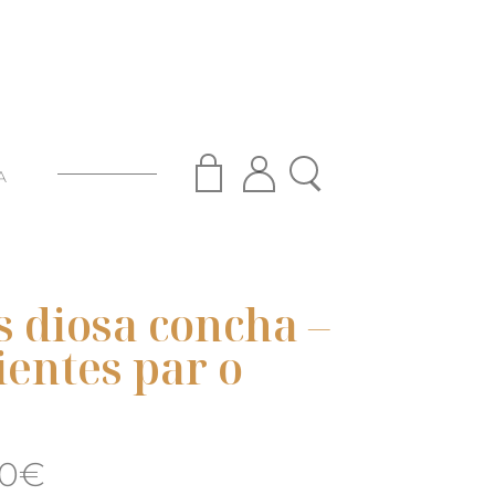
A
 diosa concha –
entes par o
00
€