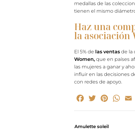
medallas de las coleccio
tienen el mismo diámetro
Haz una compr
la asociació
El 5% de
las ventas
de la 
Women,
que en países af
las mujeres a ganar y ahor
influir en las decisiones
con redes de apoyo.
Facebook
Twitter
Pinte
Wh
Amulette soleil