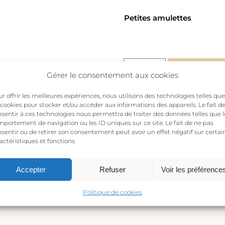
Petites amulettes
Beautiful
Añadir al 
Gérer le consentement aux cookies
&
Strong
r offrir les meilleures expériences, nous utilisons des technologies telles que
-
 cookies pour stocker et/ou accéder aux informations des appareils. Le fait d
sentir à ces technologies nous permettra de traiter des données telles que l
collar
portement de navigation ou les ID uniques sur ce site. Le fait de ne pas
personalizable
sentir ou de retirer son consentement peut avoir un effet négatif sur certai
cantidad
actéristiques et fonctions.
Accepter
Refuser
Voir les préférence
Politique de cookies