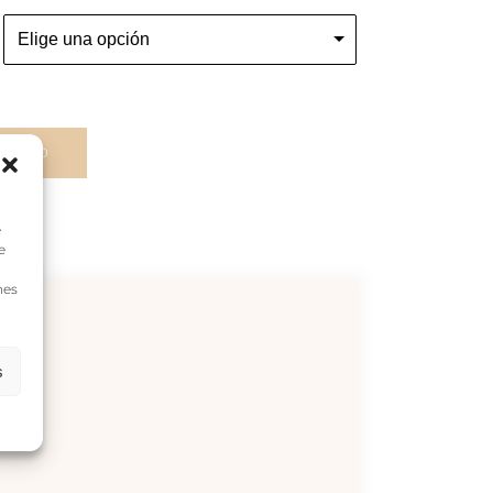
carrito
e
e
nes
s