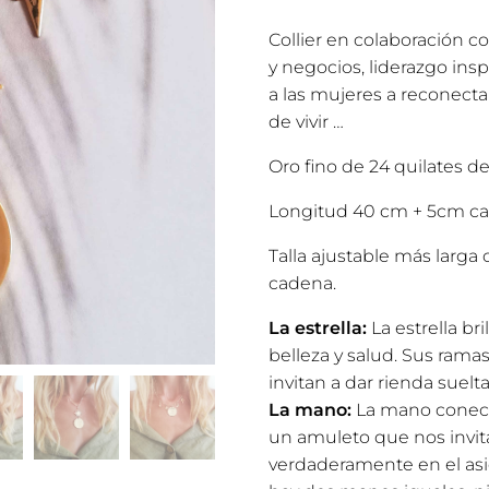
Collier en colaboración c
y negocios, liderazgo ins
a las mujeres a reconectar
de vivir …
Oro fino de 24 quilates de
Longitud 40 cm + 5cm ca
Talla ajustable más larga 
cadena.
La estrella:
La estrella br
belleza y salud. Sus ramas
invitan a dar rienda suelt
La mano:
La mano conecta 
un amuleto que nos invit
verdaderamente en el asi