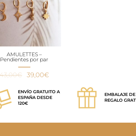
AMULETTES –
Pendientes por par
El
El
43,00
€
39,00
€
precio
precio
original
actual
ENVÍO GRATUITO A
EMBALAJE DE
era:
es:
ESPAÑA DESDE
REGALO GRAT
120€
43,00€.
39,00€.