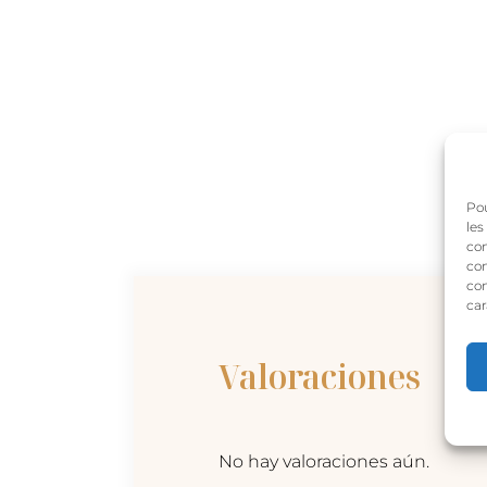
Pou
les
con
com
con
car
Valoraciones
No hay valoraciones aún.