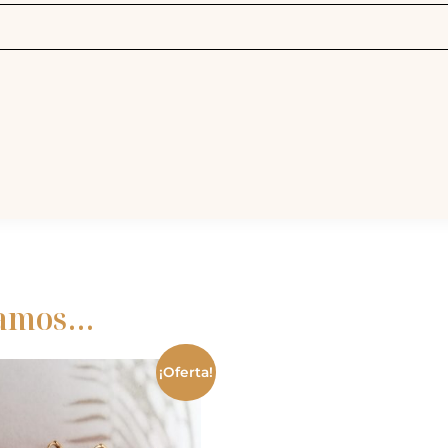
damos…
¡Oferta!