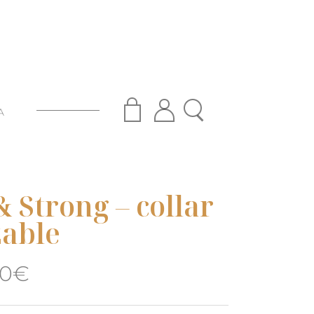
A
& Strong – collar
zable
00
€