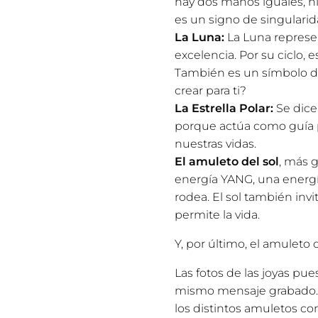
hay dos manos iguales, ni 
es un signo de singularida
La Luna:
La Luna represen
excelencia. Por su ciclo,
También es un símbolo de 
crear para ti?
La Estrella Polar:
Se dice 
porque actúa como guía 
nuestras vidas.
El amuleto del sol
, más g
energía YANG, una energía
rodea. El sol también inv
permite la vida.
Y, por último, el amuleto 
Las fotos de las joyas pu
mismo mensaje grabado. 
los distintos amuletos co