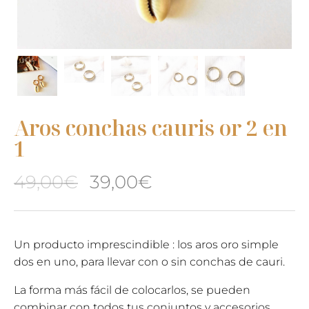
Aros conchas cauris or 2 en
1
El
El
49,00
€
39,00
€
precio
precio
original
actual
Un producto imprescindible : los aros oro simple
dos en uno, para llevar con o sin conchas de cauri.
era:
es:
La forma más fácil de colocarlos, se pueden
49,00€.
39,00€.
combinar con todos tus conjuntos y accesorios.