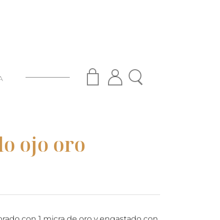
A
lo ojo oro
 dorado con 1 micra de oro y engastado con