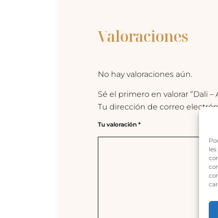
Valoraciones
No hay valoraciones aún.
Sé el primero en valorar “Dali – 
Tu dirección de correo electrón
Tu valoración
*
Pou
les
con
com
con
car