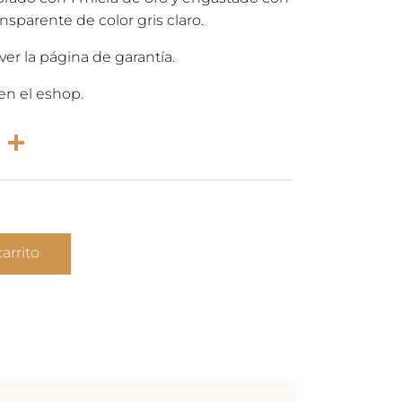
ansparente de color gris claro.
ver la página de garantía.
en el eshop.
rest
atsApp
Email
Compartir
carrito