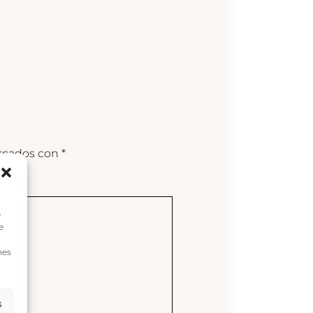
arcados con
*
e
e
nes
s