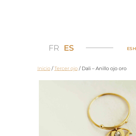
FR
ES
ES
Inicio
/
Tercer ojo
/ Dali – Anillo ojo oro