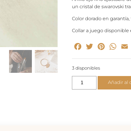
un cristal de swarovski tr
Color dorado en garantía, 
Collar a juego disponible 
Facebook
Twitter
Pinte
Wh
3 disponibles
Dali
Añadir al 
-
Anillo
ojo
oro
cantidad