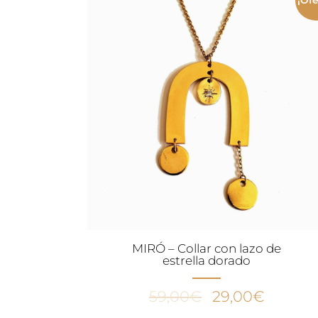
MIRÓ – Collar con lazo de
estrella dorado
El
El
59,00
€
29,00
€
precio
precio