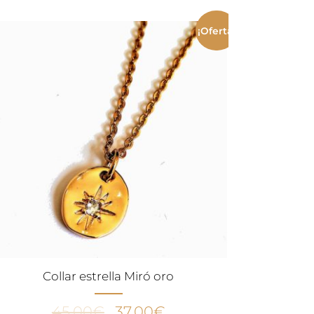
¡Oferta!
Collar estrella Miró oro
El
El
45,00
€
37,00
€