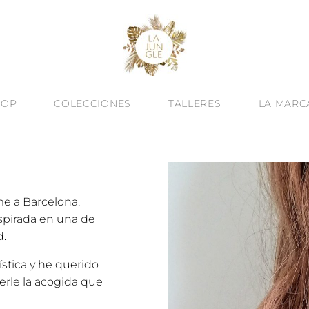
HOP
COLECCIONES
TALLERES
LA MARC
 a Barcelona,
spirada en una de
d.
ística y he querido
erle la acogida que