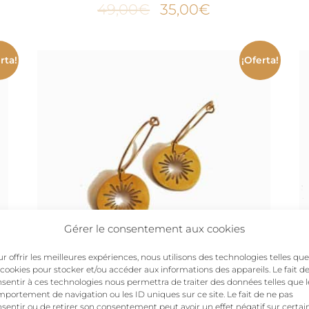
El
El
49,00
€
35,00
€
precio
precio
original
actual
era:
es:
rta!
¡Oferta!
49,00€.
35,00€.
Gérer le consentement aux cookies
r offrir les meilleures expériences, nous utilisons des technologies telles que
 cookies pour stocker et/ou accéder aux informations des appareils. Le fait d
sentir à ces technologies nous permettra de traiter des données telles que l
portement de navigation ou les ID uniques sur ce site. Le fait de ne pas
MIRÓ – Pendientes criollos
sentir ou de retirer son consentement peut avoir un effet négatif sur certai