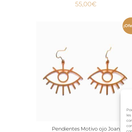
55,00
€
¡Ofe
Pou
les
con
com
Pendientes Motivo ojo Joan
con