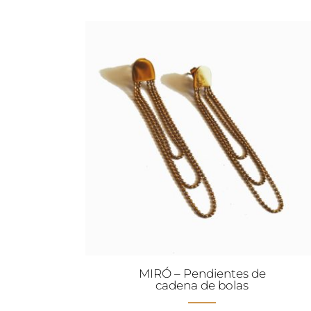
original
actual
era:
es:
59,00€.
29,00€
MIRÓ – Pendientes de
cadena de bolas