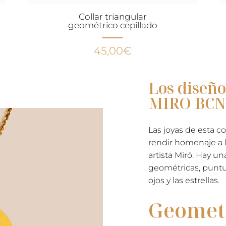
Collar triangular
geométrico cepillado
45,00
€
Los diseño
MIRO BCN
.
Las joyas de esta c
rendir homenaje a l
artista Miró. Hay u
geométricas, puntua
ojos y las estrellas.
Geometr