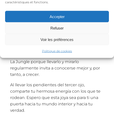
caractéristiques et fonctions.
El tercer ojo
Accepter
Refuser
El tercer ojo, que encontrarás en los
pendientes, es una metáfora de Oriente para
Voir les préférences
designar, más allá de los dos ojos y de la vista,
un ojo adicional : el del autoconocimiento.
Politique de cookies
Este símbolo está muy presente en las joyas
La Jungle porque llevarlo y mirarlo
regularmente invita a conocerse mejor y, por
tanto, a crecer.
Al llevar los pendientes del tercer ojo,
comparte tu hermosa energía con los que te
rodean. Espero que esta joya sea para ti una
puerta hacia tu mundo interior y hacia tu
verdad.