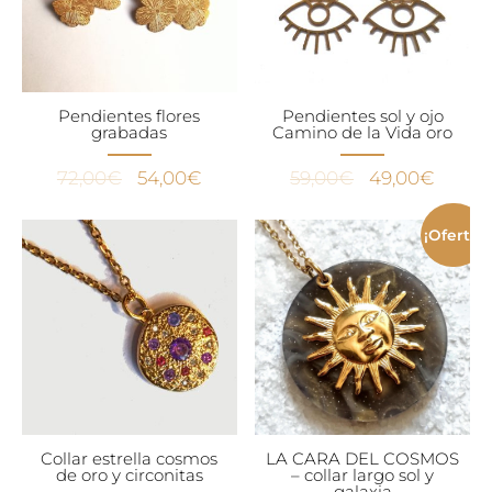
Pendientes flores
Pendientes sol y ojo
grabadas
Camino de la Vida oro
El
El
El
El
72,00
€
54,00
€
59,00
€
49,00
€
precio
precio
precio
precio
original
actual
original
actual
¡Oferta!
era:
es:
era:
es:
72,00€.
54,00€.
59,00€.
49,00
Collar estrella cosmos
LA CARA DEL COSMOS
de oro y circonitas
– collar largo sol y
galaxia