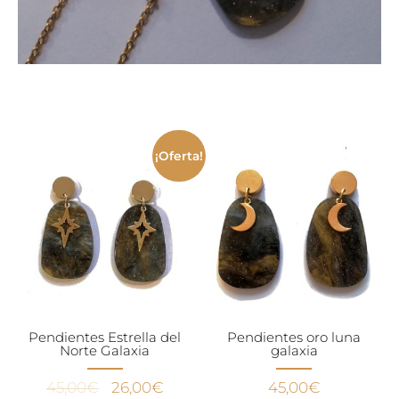
¡Oferta!
Pendientes Estrella del
Pendientes oro luna
Norte Galaxia
galaxia
El
El
45,00
€
26,00
€
45,00
€